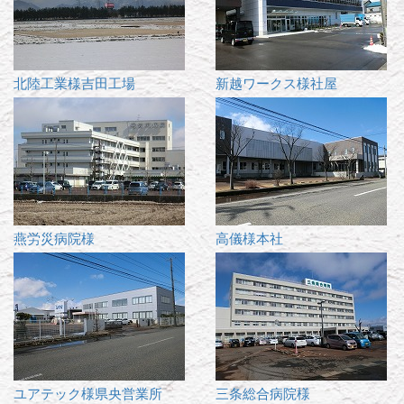
北陸工業様吉田工場
新越ワークス様社屋
燕労災病院様
高儀様本社
ユアテック様県央営業所
三条総合病院様