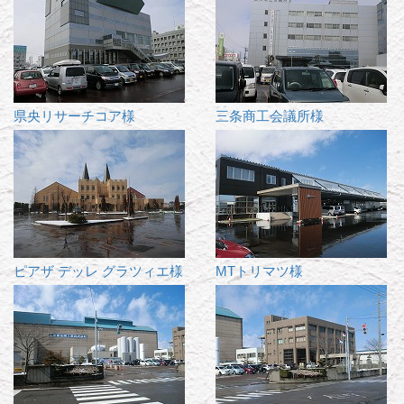
県央リサーチコア様
三条商工会議所様
ピアザ デッレ グラツィエ様
MTトリマツ様