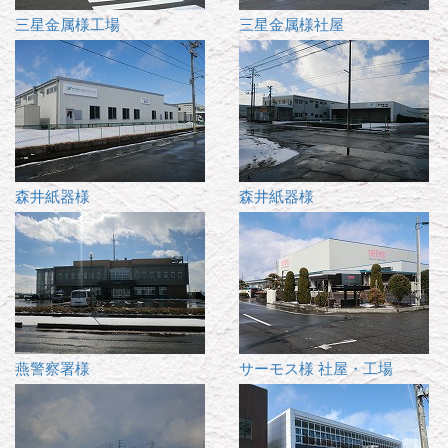
三星金属様工場
三星金属様社屋
森井紙器様
森井紙器様
燕警察署様
サーモス様 社屋・工場