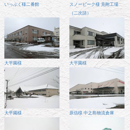
いっぷく様二番館
スノーピーク様 見附工場
（二次請）
大平園様
大平園様
大平園様
原信様 中之島物流倉庫