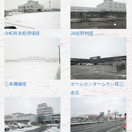
今町終末処理場様
JA佐野利様
三条機械様
ホームセンタームサシ様三
条店