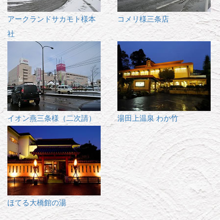
アークランドサカモト様本
コメリ様三条店
社
イオン燕三条様（二次請）
湯田上温泉 わか竹
ほてる大橋館の湯