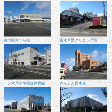
善地院さくら様
富永草野クリニック様
一ノ木戸小学校様体育館
さんしん様本店