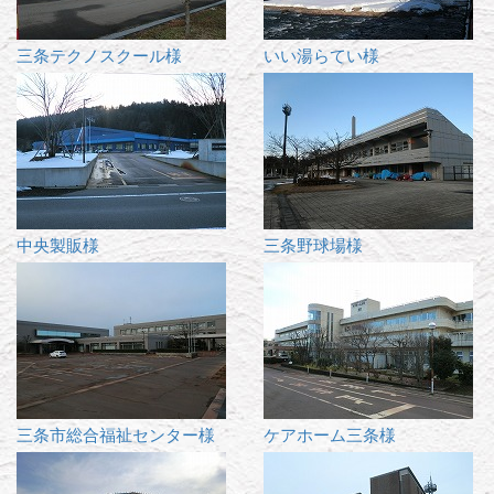
三条テクノスクール様
いい湯らてい様
中央製販様
三条野球場様
三条市総合福祉センター様
ケアホーム三条様