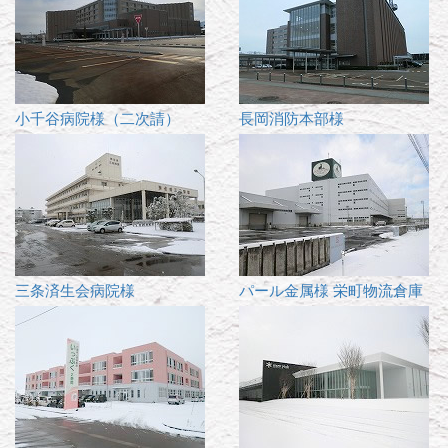
小千谷病院様（二次請）
長岡消防本部様
三条済生会病院様
パール金属様 栄町物流倉庫